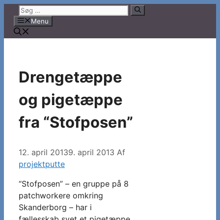
Hop
Søg
til
efter:
Menu
indhold
Drengetæppe
og pigetæppe
fra “Stofposen”
12. april 2013
9. april 2013
Af
projektputte
“Stofposen” – en gruppe på 8
patchworkere omkring
Skanderborg – har i
fællesskab syet et pigetæppe ..