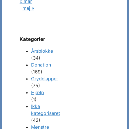
« mar
maj »
Kategorier
Årsblokke
(34)
Donation
(169)
Grydelapper
(75)
Hjælp
(1)
Ikke
kategoriseret
(42)
Mønstre