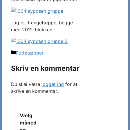
..og et drengetæppe, begge
med 2012-blokken :
Kategorier
Puttetæpper
Skriv en kommentar
Du skal være
logget ind
for at
skrive en kommentar.
Vælg
måned
og