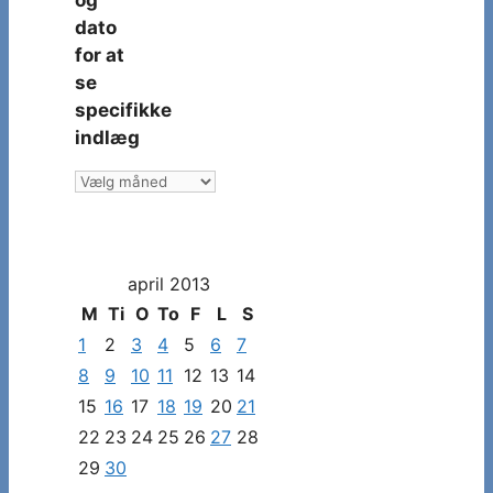
dato
for at
se
specifikke
indlæg
Vælg
måned
og
dato
april 2013
for
at
M
Ti
O
To
F
L
S
se
1
2
3
4
5
6
7
specifikke
8
9
10
11
12
13
14
indlæg
15
16
17
18
19
20
21
22
23
24
25
26
27
28
29
30