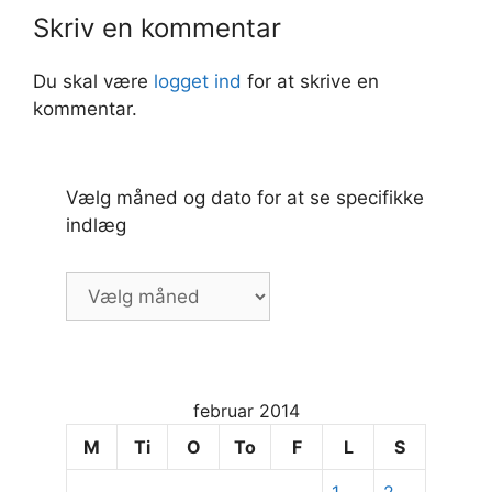
Skriv en kommentar
Du skal være
logget ind
for at skrive en
kommentar.
Vælg måned og dato for at se specifikke
indlæg
Vælg
måned
og
dato
for
februar 2014
at
se
M
Ti
O
To
F
L
S
specifikke
1
2