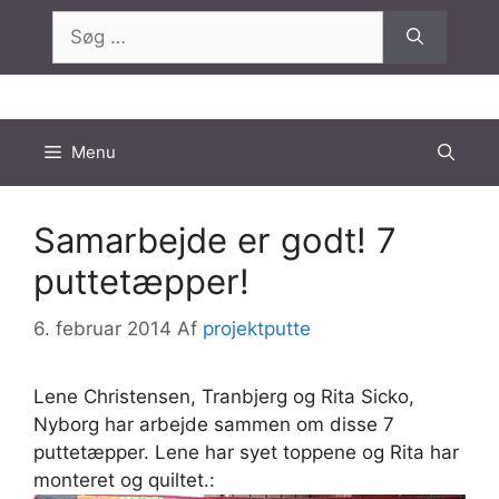
Hop
Søg
til
efter:
indhold
Menu
Samarbejde er godt! 7
puttetæpper!
6. februar 2014
Af
projektputte
Lene Christensen, Tranbjerg og Rita Sicko,
Nyborg har arbejde sammen om disse 7
puttetæpper. Lene har syet toppene og Rita har
monteret og quiltet.: