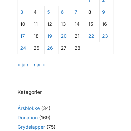
indlæg
3
4
5
6
7
8
9
10
11
12
13
14
15
16
17
18
19
20
21
22
23
24
25
26
27
28
« jan
mar »
Kategorier
Årsblokke
(34)
Donation
(169)
Grydelapper
(75)