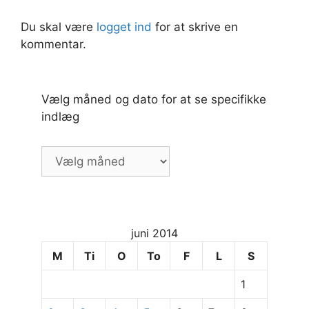
Du skal være
logget ind
for at skrive en
kommentar.
Vælg måned og dato for at se specifikke
indlæg
Vælg
måned
og
dato
for
juni 2014
at
se
M
Ti
O
To
F
L
S
specifikke
1
indlæg