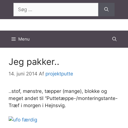
Hop
Søg
til
efter:
indhold
Menu
Jeg pakker..
14. juni 2014
Af
projektputte
..stof, mønstre, tæpper (mange), blokke og
meget andet til “Puttetæppe-/monteringstante-
Træf i morgen i Hejnsvig.