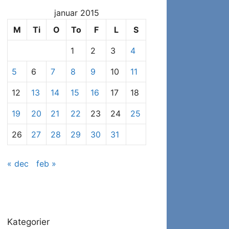
at
januar 2015
se
specifikke
M
Ti
O
To
F
L
S
indlæg
1
2
3
4
5
6
7
8
9
10
11
12
13
14
15
16
17
18
19
20
21
22
23
24
25
26
27
28
29
30
31
« dec
feb »
Kategorier