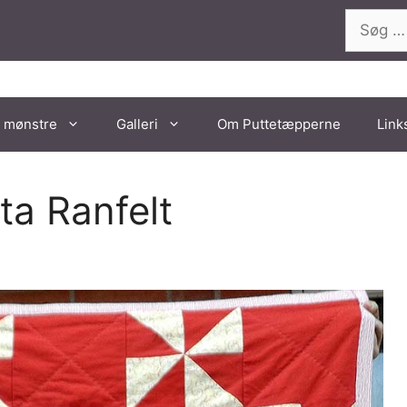
Søg
efter:
 mønstre
Galleri
Om Puttetæpperne
Link
ta Ranfelt