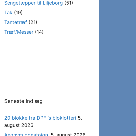
Sengetæpper til Liljeborg
(51)
Tak
(19)
Tantetræf
(21)
Træf/Messer
(14)
Seneste indlæg
20 blokke fra DPF ‘s bloklotteri
5.
august 2026
Anonym donatoion.
5. august 2026