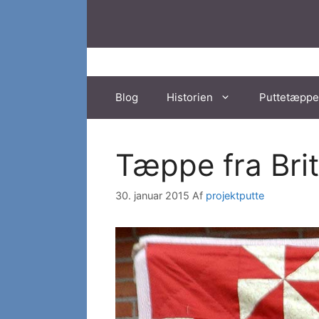
Hop
til
indhold
Blog
Historien
Puttetæppe
Tæppe fra Brit
30. januar 2015
Af
projektputte