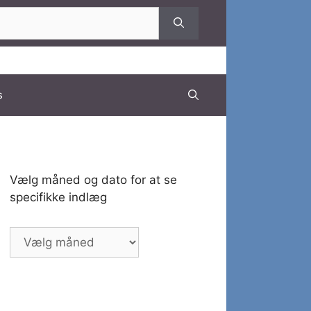
s
Vælg måned og dato for at se
specifikke indlæg
Vælg
måned
og
dato
for