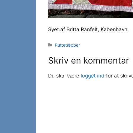
Syet af Britta Ranfelt, København.
Kategorier
Puttetæpper
Skriv en kommentar
Du skal være
logget ind
for at skri