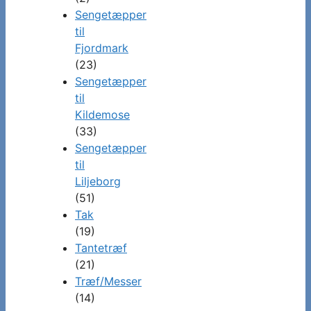
Sengetæpper
til
Fjordmark
(23)
Sengetæpper
til
Kildemose
(33)
Sengetæpper
til
Liljeborg
(51)
Tak
(19)
Tantetræf
(21)
Træf/Messer
(14)