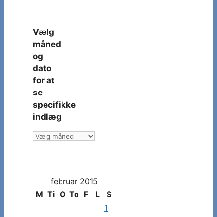
Vælg
måned
og
dato
for at
se
specifikke
indlæg
Vælg
måned
og
dato
februar 2015
for
at
M
Ti
O
To
F
L
S
se
1
specifikke