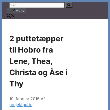
Hop
Søg
til
efter:
Menu
indhold
2 puttetæpper
til Hobro fra
Lene, Thea,
Christa og Åse i
Thy
19. februar 2015
Af
projektputte