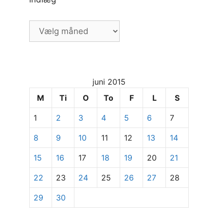
Vælg
måned
og
dato
for
juni 2015
at
se
M
Ti
O
To
F
L
S
specifikke
1
2
3
4
5
6
7
indlæg
8
9
10
11
12
13
14
15
16
17
18
19
20
21
22
23
24
25
26
27
28
29
30