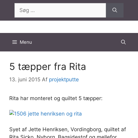
Hop
Søg
til
efter:
indhold
Menu
5 tæpper fra Rita
13. juni 2015
Af
projektputte
Rita har monteret og quiltet 5 tæpper:
Syet af Jette Henriksen, Vordingborg, quiltet af
Rita Sicko, Nyborg. Bagsidestof og mellefor