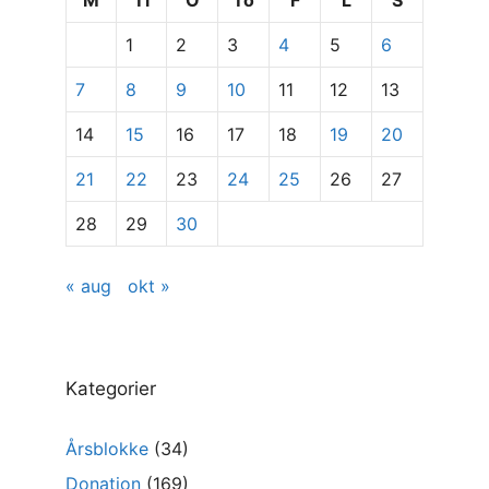
M
Ti
O
To
F
L
S
specifikke
1
2
3
4
5
6
indlæg
7
8
9
10
11
12
13
14
15
16
17
18
19
20
21
22
23
24
25
26
27
28
29
30
« aug
okt »
Kategorier
Årsblokke
(34)
Donation
(169)