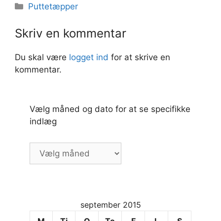
Kategorier
Puttetæpper
Skriv en kommentar
Du skal være
logget ind
for at skrive en
kommentar.
Vælg måned og dato for at se specifikke
indlæg
Vælg
måned
og
dato
for
september 2015
at
se