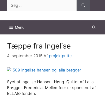
Hop
Søg
til
efter:
indhold
Menu
Tæppe fra Ingelise
4. september 2015
Af
projektputte
Syet af Ingelise Hansen, Høng. Quiltet af Laila
Brøgger, Fredericia. Mellemfoer er sponseret af
ELLAB-fonden.