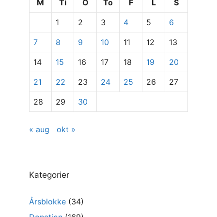
se
M
Ti
O
To
F
L
S
specifikke
1
2
3
4
5
6
indlæg
7
8
9
10
11
12
13
14
15
16
17
18
19
20
21
22
23
24
25
26
27
28
29
30
« aug
okt »
Kategorier
Årsblokke
(34)
Donation
(169)