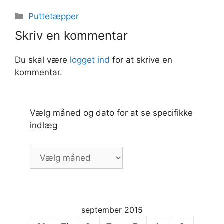
Kategorier
Puttetæpper
Skriv en kommentar
Du skal være
logget ind
for at skrive en
kommentar.
Vælg måned og dato for at se specifikke
indlæg
Vælg
måned
og
dato
for
september 2015
at