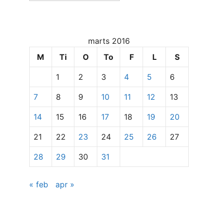
og
dato
for
marts 2016
at
se
M
Ti
O
To
F
L
S
specifikke
1
2
3
4
5
6
indlæg
7
8
9
10
11
12
13
14
15
16
17
18
19
20
21
22
23
24
25
26
27
28
29
30
31
« feb
apr »