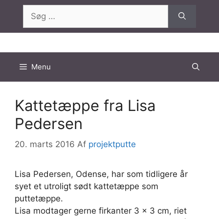
Hop
Søg
til
efter:
indhold
Menu
Kattetæppe fra Lisa
Pedersen
20. marts 2016
Af
projektputte
Lisa Pedersen, Odense, har som tidligere år
syet et utroligt sødt kattetæppe som
puttetæppe.
Lisa modtager gerne firkanter 3 x 3 cm, riet