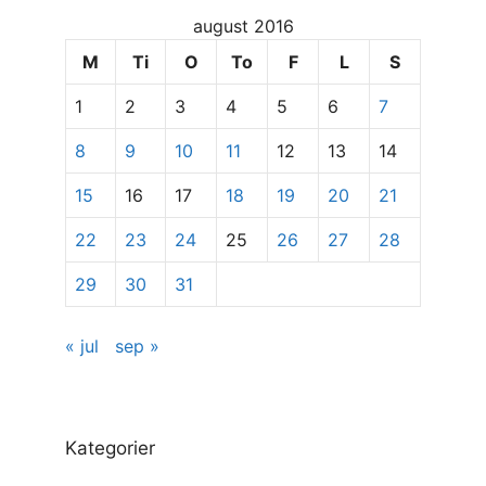
for
august 2016
at
se
M
Ti
O
To
F
L
S
specifikke
1
2
3
4
5
6
7
indlæg
8
9
10
11
12
13
14
15
16
17
18
19
20
21
22
23
24
25
26
27
28
29
30
31
« jul
sep »
Kategorier