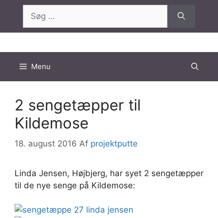
Hop
Søg
til
efter:
indhold
Menu
2 sengetæpper til
Kildemose
18. august 2016
Af
projektputte
Linda Jensen, Højbjerg, har syet 2 sengetæpper
til de nye senge på Kildemose: