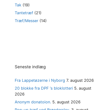
Tak
(19)
Tantetræf
(21)
Træf/Messer
(14)
Seneste indlæg
Fra Lappetøzerne i Nyborg
7. august 2026
20 blokke fra DPF ‘s bloklotteri
5. august
2026
Anonym donatoion.
5. august 2026
Pop-up træf ved Brønderslev.
3. august