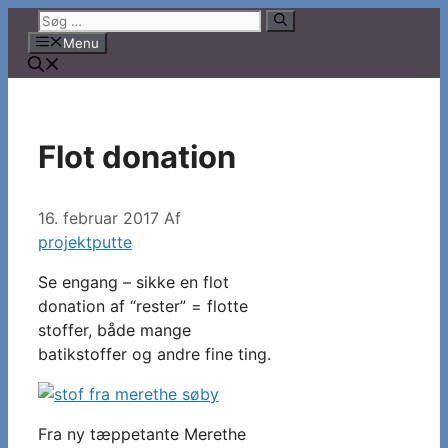
Hop
Søg
til
efter:
Menu
indhold
Flot donation
16. februar 2017
Af
projektputte
Se engang – sikke en flot
donation af “rester” = flotte
stoffer, både mange
batikstoffer og andre fine ting.
Fra ny tæppetante Merethe