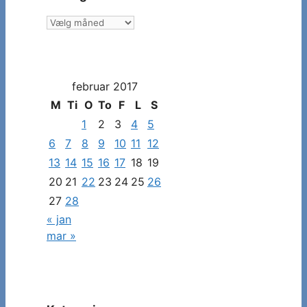
Vælg
måned
og
dato
februar 2017
for
at
M
Ti
O
To
F
L
S
se
1
2
3
4
5
specifikke
6
7
8
9
10
11
12
indlæg
13
14
15
16
17
18
19
20
21
22
23
24
25
26
27
28
« jan
mar »