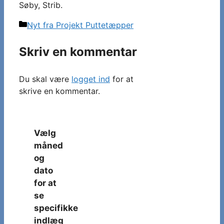
Søby, Strib.
Kategorier
Nyt fra Projekt Puttetæpper
Skriv en kommentar
Du skal være
logget ind
for at
skrive en kommentar.
Vælg
måned
og
dato
for at
se
specifikke
indlæg