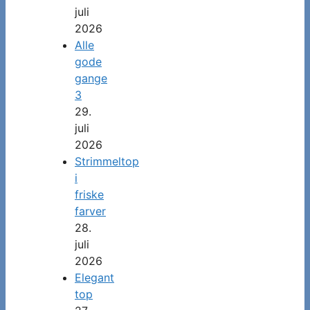
juli
2026
Alle
gode
gange
3
29.
juli
2026
Strimmeltop
i
friske
farver
28.
juli
2026
Elegant
top