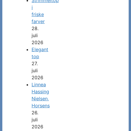
Strimmeltop
i
friske
farver
28.
juli
2026
Elegant
top
27.
juli
2026
Linnea
Hassing
Nielsen,
Horsens
26.
juli
2026