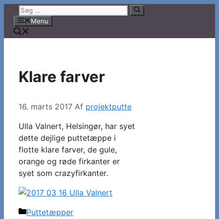
Hop
Søg
til
efter:
Menu
indhold
Klare farver
16. marts 2017
Af
projektputte
Ulla Valnert, Helsingør, har syet
dette dejlige puttetæppe i
flotte klare farver, de gule,
orange og røde firkanter er
syet som crazyfirkanter.
Kategorier
Puttetæpper