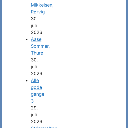
Mikkelsen,
Rørvig
30.
juli
2026
Aase
Sommer,
Thurø
30.
juli
2026
Alle
gode
gange
3
29.
juli
2026