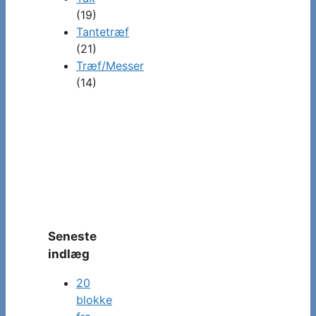
(19)
Tantetræf
(21)
Træf/Messer
(14)
Seneste
indlæg
20
blokke