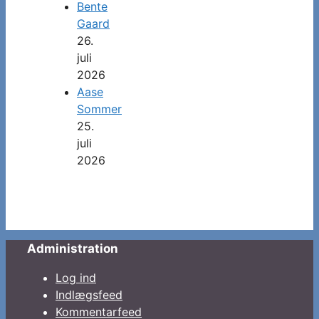
Bente
Gaard
26.
juli
2026
Aase
Sommer
25.
juli
2026
Administration
Log ind
Indlægsfeed
Kommentarfeed