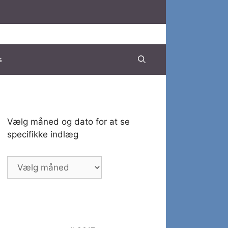
s
Vælg måned og dato for at se
specifikke indlæg
Vælg
måned
og
dato
for
at