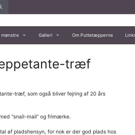
 mønstre
Galleri
Om Puttetæpperne
Link
 Tæppetante-træf
tante-træf, som også bliver fejring af 20 års
n med “snail-mail” og frimærke.
ntal af pladshensyn, for nok er der god plads hos