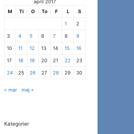
april 2017
se
specifikke
M
Ti
O
To
F
L
S
indlæg
1
2
3
4
5
6
7
8
9
10
11
12
13
14
15
16
17
18
19
20
21
22
23
24
25
26
27
28
29
30
« mar
maj »
Kategorier