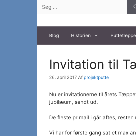
Hop
Søg
til
efter:
indhold
Blog
Historien
Puttetæppe
Invitation til
26. april 2017
Af
projektputte
Nu er invitationerne til årets Tæppe
jubilæum, sendt ud.
De fleste pr mail i går aftes, reste
Vi har for første gang sat et max a