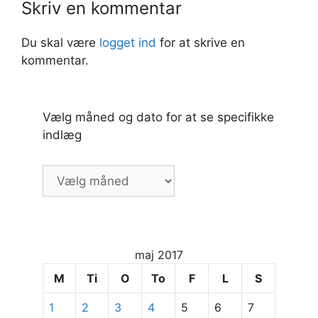
Skriv en kommentar
Du skal være
logget ind
for at skrive en
kommentar.
Vælg måned og dato for at se specifikke
indlæg
Vælg
måned
og
dato
for
maj 2017
at
se
M
Ti
O
To
F
L
S
specifikke
1
2
3
4
5
6
7
indlæg