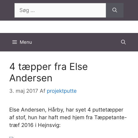
Hop
Søg
til
efter:
indhold
Menu
4 tæpper fra Else
Andersen
3. maj 2017
Af
projektputte
Else Andersen, Hårby, har syet 4 puttetæpper
af stof, hun har haft med hjem fra Tæppetante-
træf 2016 i Hejnsvig: