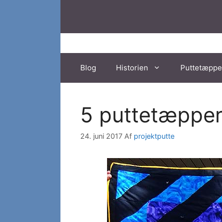
Hop
til
indhold
Blog
Historien
Puttetæppe
5 puttetæpper 
24. juni 2017
Af
projektputte