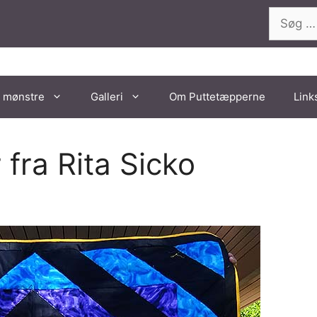
Søg
efter:
 mønstre
Galleri
Om Puttetæpperne
Link
fra Rita Sicko