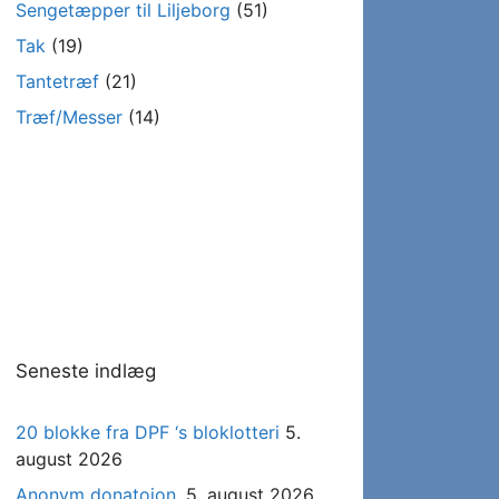
Sengetæpper til Liljeborg
(51)
Tak
(19)
Tantetræf
(21)
Træf/Messer
(14)
Seneste indlæg
20 blokke fra DPF ‘s bloklotteri
5.
august 2026
Anonym donatoion.
5. august 2026