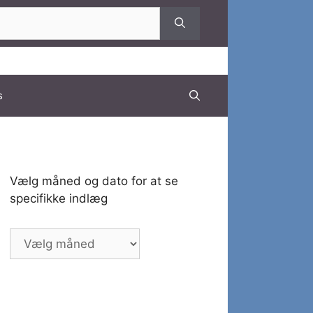
s
Vælg måned og dato for at se
specifikke indlæg
Vælg
måned
og
dato
for