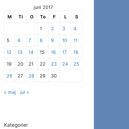
at
juni 2017
se
specifikke
M
Ti
O
To
F
L
S
indlæg
1
2
3
4
5
6
7
8
9
10
11
12
13
14
15
16
17
18
19
20
21
22
23
24
25
26
27
28
29
30
« maj
jul »
Kategorier