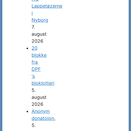
Lappetøzerne
i
Nyborg
7.
august
2026
20
blokke
fra
DPF
‘s
bloklotteri
5.
august
2026
Anonym
donatoion.
5.