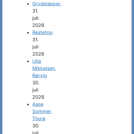
Grydelapper.
31.
juli
2026
Restetop
31.
juli
2026
Ulla
Mikkelsen,
Rørvig
30.
juli
2026
Aase
Sommer,
Thurø
30.
juli