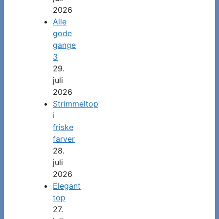
2026
Alle
gode
gange
3
29.
juli
2026
Strimmeltop
i
friske
farver
28.
juli
2026
Elegant
top
27.