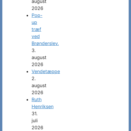
august
2026
Pop-
up
træf
ved
Brønderslev.
3.
august
2026
Vendetæppe
2.
august
2026
Ruth
Henriksen
31.
juli
2026