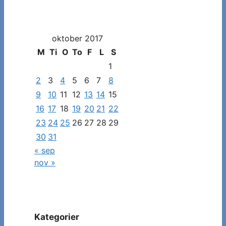
måned
og
dato
oktober 2017
for
at
M
Ti
O
To
F
L
S
se
1
specifikke
2
3
4
5
6
7
8
indlæg
9
10
11
12
13
14
15
16
17
18
19
20
21
22
23
24
25
26
27
28
29
30
31
« sep
nov »
Kategorier