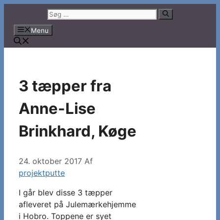
Hop
Søg
til
efter:
Menu
indhold
3 tæpper fra
Anne-Lise
Brinkhard, Køge
24. oktober 2017
Af
projektputte
I går blev disse 3 tæpper
afleveret på Julemærkehjemme
i Hobro. Toppene er syet