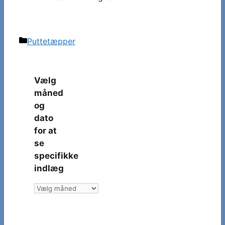
Kategorier
Puttetæpper
Vælg
måned
og
dato
for at
se
specifikke
indlæg
Vælg
måned
og
dato