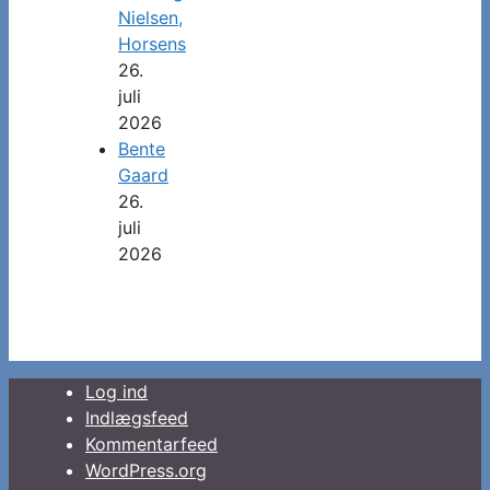
Nielsen,
Horsens
26.
juli
2026
Bente
Gaard
26.
juli
2026
Log ind
Indlægsfeed
Kommentarfeed
WordPress.org