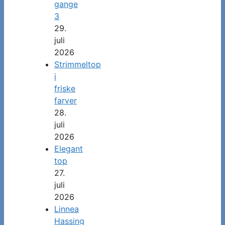
gange
3
29.
juli
2026
Strimmeltop
i
friske
farver
28.
juli
2026
Elegant
top
27.
juli
2026
Linnea
Hassing