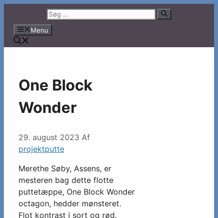
Hop
Søg
til
efter:
Menu
indhold
One Block
Wonder
29. august 2023
Af
projektputte
Merethe Søby, Assens, er
mesteren bag dette flotte
puttetæppe, One Block Wonder
octagon, hedder mønsteret.
Flot kontrast i sort og rød.