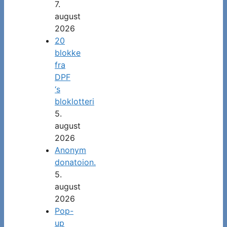
7.
august
2026
20
blokke
fra
DPF
‘s
bloklotteri
5.
august
2026
Anonym
donatoion.
5.
august
2026
Pop-
up