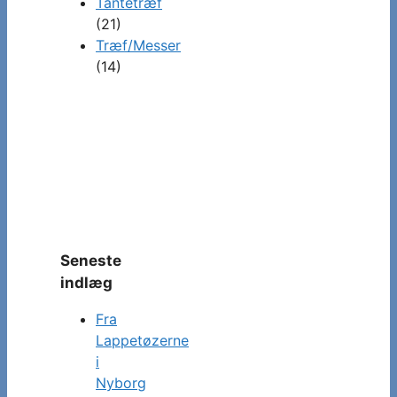
Tantetræf
(21)
Træf/Messer
(14)
Seneste
indlæg
Fra
Lappetøzerne
i
Nyborg