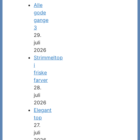
Alle
gode
gange
3
29.
juli
2026
Strimmeltop
i
friske
farver
28.
juli
2026
Elegant
top
27.
juli
2026