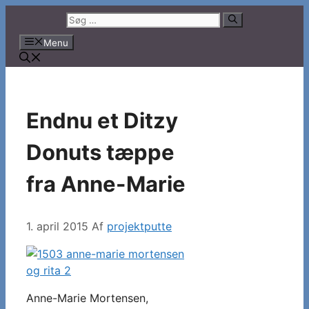
Hop
Søg
til
efter:
Menu
indhold
Endnu et Ditzy
Donuts tæppe
fra Anne-Marie
1. april 2015
Af
projektputte
Anne-Marie Mortensen,