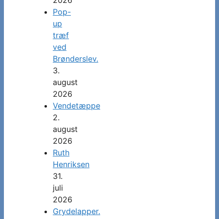
Pop-
up
træf
ved
Brønderslev.
3.
august
2026
Vendetæppe
2.
august
2026
Ruth
Henriksen
31.
juli
2026
Grydelapper.