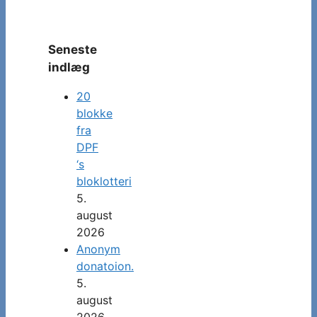
Seneste
indlæg
20
blokke
fra
DPF
‘s
bloklotteri
5.
august
2026
Anonym
donatoion.
5.
august
2026