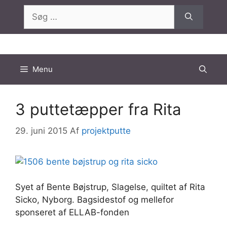
Hop
Søg
til
efter:
indhold
Menu
3 puttetæpper fra Rita
29. juni 2015
Af
projektputte
Syet af Bente Bøjstrup, Slagelse, quiltet af Rita
Sicko, Nyborg. Bagsidestof og mellefor
sponseret af ELLAB-fonden