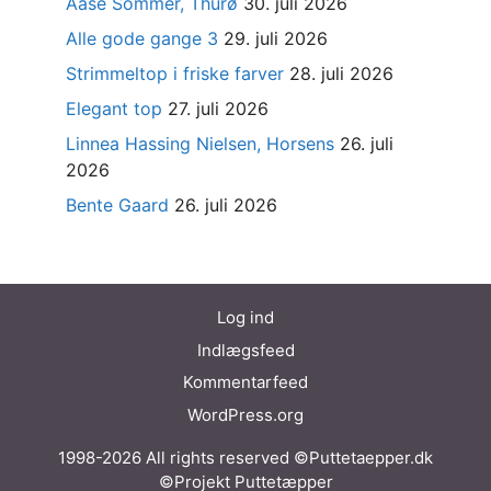
Aase Sommer, Thurø
30. juli 2026
Alle gode gange 3
29. juli 2026
Strimmeltop i friske farver
28. juli 2026
Elegant top
27. juli 2026
Linnea Hassing Nielsen, Horsens
26. juli
2026
Bente Gaard
26. juli 2026
Log ind
Indlægsfeed
Kommentarfeed
WordPress.org
1998-2026 All rights reserved ©Puttetaepper.dk
©Projekt Puttetæpper