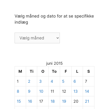
Vælg måned og dato for at se specifikke
indlæg
Vælg
måned
og
dato
for
juni 2015
at
se
M
Ti
O
To
F
L
S
specifikke
1
2
3
4
5
6
7
indlæg
8
9
10
11
12
13
14
15
16
17
18
19
20
21