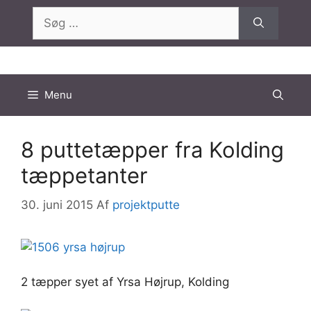
Hop
Søg
til
efter:
indhold
Menu
8 puttetæpper fra Kolding
tæppetanter
30. juni 2015
Af
projektputte
2 tæpper syet af Yrsa Højrup, Kolding