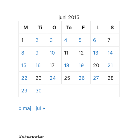
dato
for
juni 2015
at
se
M
Ti
O
To
F
L
S
specifikke
1
2
3
4
5
6
7
indlæg
8
9
10
11
12
13
14
15
16
17
18
19
20
21
22
23
24
25
26
27
28
29
30
« maj
jul »
Kategorier