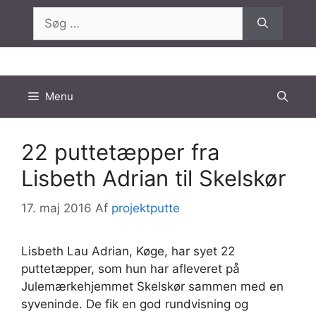
Hop
Søg
til
efter:
indhold
Menu
22 puttetæpper fra
Lisbeth Adrian til Skelskør
17. maj 2016
Af
projektputte
Lisbeth Lau Adrian, Køge, har syet 22
puttetæpper, som hun har afleveret på
Julemærkehjemmet Skelskør sammen med en
syveninde. De fik en god rundvisning og