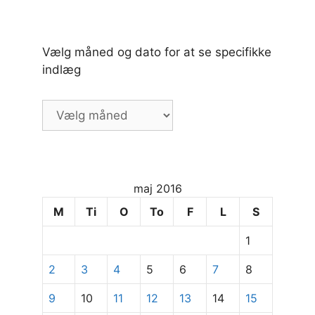
Vælg måned og dato for at se specifikke
indlæg
Vælg
måned
og
dato
for
maj 2016
at
se
M
Ti
O
To
F
L
S
specifikke
1
indlæg
2
3
4
5
6
7
8
9
10
11
12
13
14
15