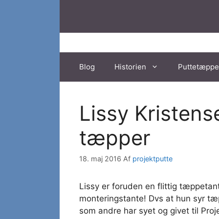
Hop
til
indhold
Blog
Historien
Puttetæppe
Lissy Kristens
tæpper
18. maj 2016
Af
projektputte
Lissy er foruden en flittig tæppeta
monteringstante! Dvs at hun syr tæp
som andre har syet og givet til Pro