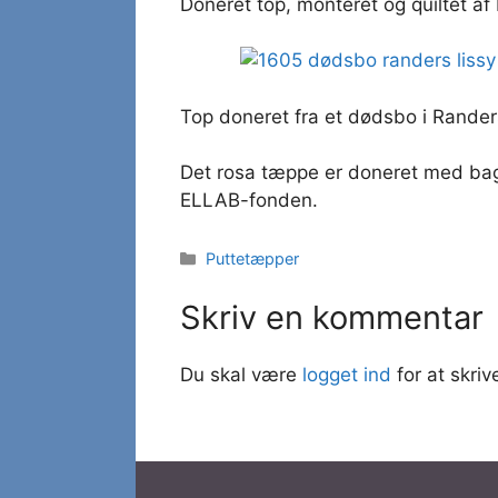
Doneret top, monteret og quiltet af
Top doneret fra et dødsbo i Randers
Det rosa tæppe er doneret med bag
ELLAB-fonden.
Kategorier
Puttetæpper
Skriv en kommentar
Du skal være
logget ind
for at skri