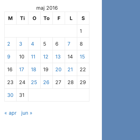
at
maj 2016
se
specifikke
M
Ti
O
To
F
L
S
indlæg
1
2
3
4
5
6
7
8
9
10
11
12
13
14
15
16
17
18
19
20
21
22
23
24
25
26
27
28
29
30
31
« apr
jun »