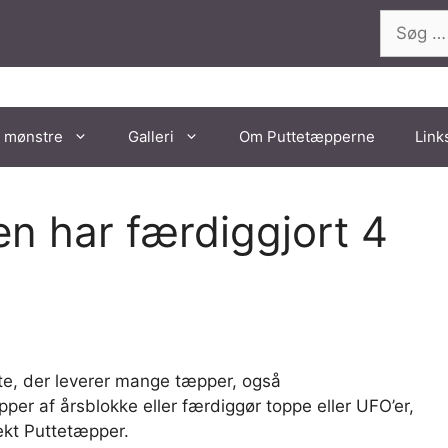
Søg
efter:
 mønstre
Galleri
Om Puttetæpperne
Link
en har færdiggjort 4
nte, der leverer mange tæpper, også
per af årsblokke eller færdiggør toppe eller UFO’er,
jekt Puttetæpper.