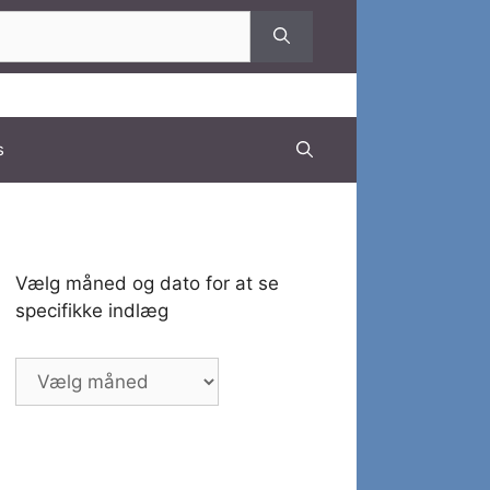
s
Vælg måned og dato for at se
specifikke indlæg
Vælg
måned
og
dato
for